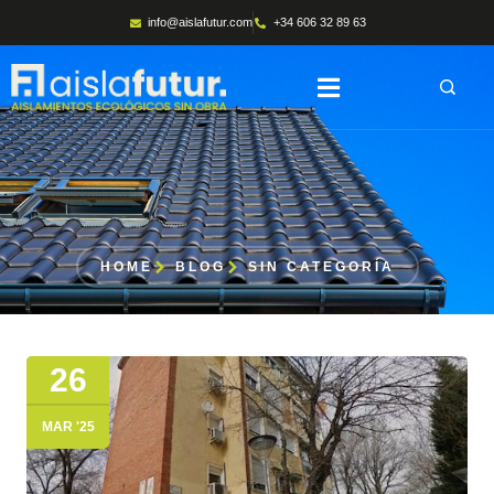
info@aislafutur.com
+34 606 32 89 63
HOME
BLOG
SIN CATEGORÍA
26
MAR '25