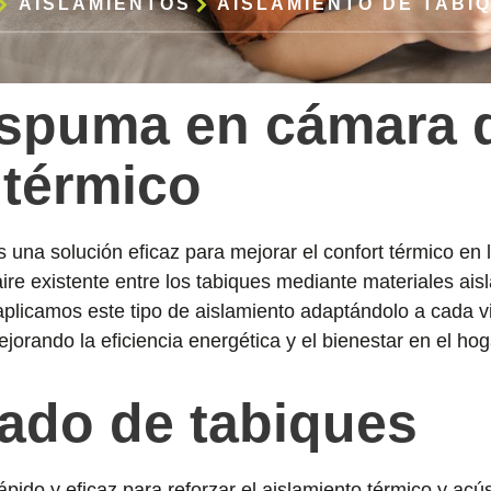
AISLAMIENTOS
AISLAMIENTO DE TABI
espuma en cámara d
 térmico
 una solución eficaz para mejorar el confort térmico en 
aire existente entre los tabiques mediante materiales ais
r aplicamos este tipo de aislamiento adaptándolo a cada v
jorando la eficiencia energética y el bienestar en el hog
lado de tabiques
ido y eficaz para reforzar el aislamiento térmico y acúst