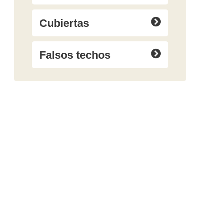
Cubiertas
Falsos techos
Convierte tu
hogar en
confort